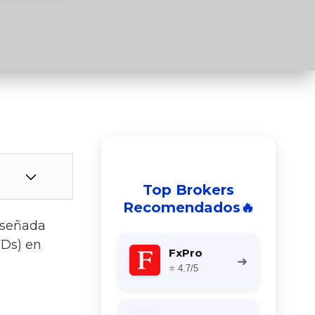
Top Brokers
Recomendados🔥
iseñada
FDs) en
FxPro
➜
⭐ 4.7/5