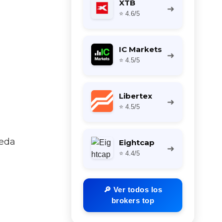
XTB
➜
⭐ 4.6/5
IC Markets
➜
⭐ 4.5/5
Libertex
➜
⭐ 4.5/5
ueda
Eightcap
➜
⭐ 4.4/5
🔎 Ver todos los
brokers top