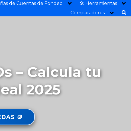
eñas de Cuentas de Fondeo
🛠️ Herramientas
Comparadores
s – Calcula tu
eal 2025
DAS 🪙