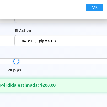
📈 Apalancamiento
OK
🧾 Activo
20 pips
Pérdida estimada: $200.00