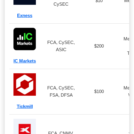
$10
Meta
CySEC
Exness
MetaT
FCA, CySEC,
$200
c
ASIC
Tra
IC Markets
FCA, CySEC,
MetaT
$100
FSA, DFSA
We
Tickmill
FCA, CNMV,
xS