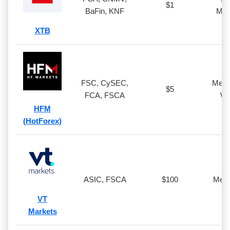
$1
BaFin, KNF
Met
XTB
FSC, CySEC,
MetaT
$5
FCA, FSCA
We
HFM
(HotForex)
ASIC, FSCA
$100
Meta
VT
Markets