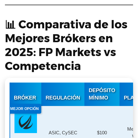
📊 Comparativa de los
Mejores Brókers en
2025: FP Markets vs
Competencia
DEPÓSITO
BRÓKER
REGULACIÓN
MÍNIMO
PLAT
MEJOR OPCIÓN
MetaT
ASIC, CySEC
$100
We