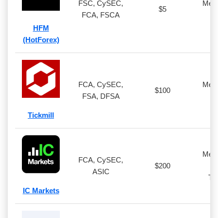
FSC, CySEC,
Meta
$5
FCA, FSCA
We
HFM
(HotForex)
FCA, CySEC,
Meta
$100
FSA, DFSA
We
Tickmill
Meta
FCA, CySEC,
$200
c
ASIC
Tr
IC Markets