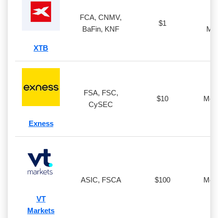
FCA, CNMV,
xS
$1
BaFin, KNF
Met
XTB
FSA, FSC,
$10
Meta
CySEC
Exness
ASIC, FSCA
$100
Meta
VT
Markets