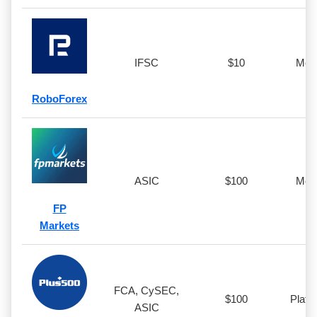
IFSC
$10
Meta
RoboForex
ASIC
$100
Meta
FP
Markets
FCA, CySEC,
$100
Plata
ASIC