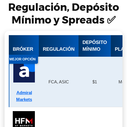
Regulación, Depósito
Mínimo y Spreads ✅
DEPÓSITO
BRÓKER
REGULACIÓN
MÍNIMO
PLA
MEJOR OPCIÓN
FCA, ASIC
$1
Meta
Admiral
Markets